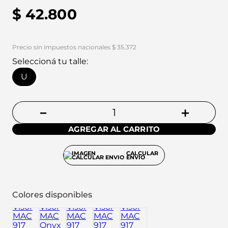
$
42
.
800
Precio sin impuestos nacionales $ 35.372
Seleccioná tu talle:
U
－
＋
AGREGAR AL CARRITO
CALCULAR
ENVÍO
Colores disponibles