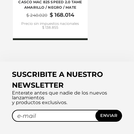
CASCO MAC 825 SPEED 2.0 TAME
CASCO 
AMARILLO / NEGRO / MATE
$
168
.
014
$
240
.
020
$
27
Precio sin impuestos nacionales
Precio si
$ 138.855
SUSCRIBITE A NUESTRO
NEWSLETTER
Enterate antes que nadie de los nuevos
lanzamientos
y productos exclusivos.
ENVIAR