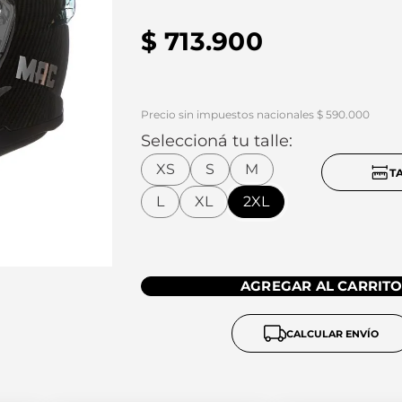
$
713
.
900
Precio sin impuestos nacionales $ 590.000
Seleccioná tu talle:
XS
S
M
T
L
XL
2XL
AGREGAR AL CARRIT
CALCULAR ENVÍO