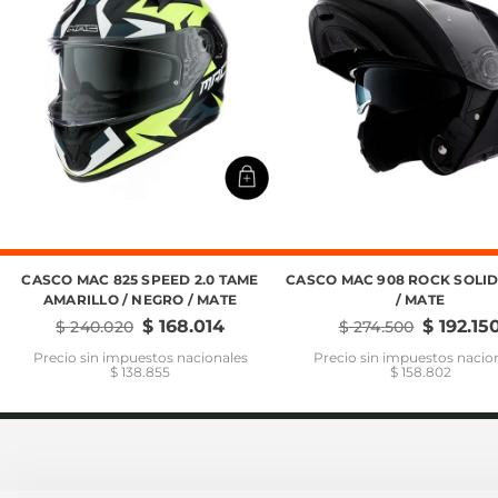
CASCO MAC 825 SPEED 2.0 TAME
CASCO MAC 908 ROCK SOLI
AMARILLO / NEGRO / MATE
/ MATE
$
168
.
014
$
192
.
15
$
240
.
020
$
274
.
500
Precio sin impuestos nacionales
Precio sin impuestos nacio
$ 138.855
$ 158.802