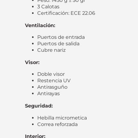
Peso: 1450 g ± 50 gr
3 Calotas
Certificación: ECE 22.06
Ventilación:
Puertos de entrada
Puertos de salida
Cubre nariz
Visor:
Doble visor
Restencia UV
Antirasguño
Antirayas
Seguridad:
Hebilla micrometica
Correa reforzada
Interior: