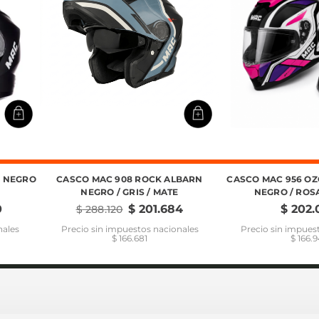
D NEGRO
CASCO MAC 908 ROCK ALBARN
CASCO MAC 956 O
NEGRO / GRIS / MATE
NEGRO / ROSA
0
$
201
.
684
$
202
.
$
288
.
120
nales
Precio sin impuestos nacionales
Precio sin impues
$ 166.681
$ 166.